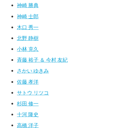
神崎 勝典
神崎 士郎
木口 秀一
北野 静樹
小林 克久
斉藤 裕子 ＆ 今村 友紀
さかい ゆきみ
佐藤 孝洋
サトウ リツコ
杉田 修一
十河 隆史
高橋 洋子