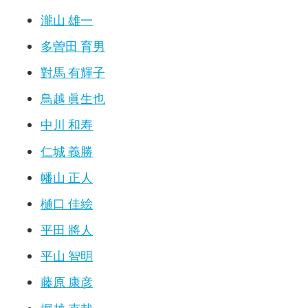
瀧山 雄一
多曽田 育男
對馬 有輝子
鳥越 眞生也
中川 和寿
仁城 義勝
幡山 正人
樋口 佳絵
平田 將人
平山 智明
藤原 康彦