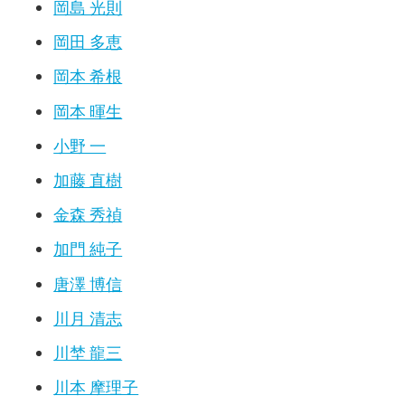
岡島 光則
岡田 多恵
岡本 希根
岡本 暉生
小野 一
加藤 直樹
金森 秀禎
加門 純子
唐澤 博信
川月 清志
川埜 龍三
川本 摩理子