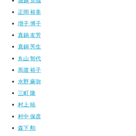
堀越 克哉
正岡 裕美
増子 博子
真鍋 友芳
真鍋 芳生
丸山 智代
馬渡 裕子
水野 麻弥
三町 隆
村上 暁
村中 保彦
森下 勲