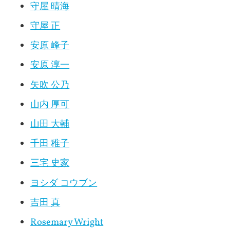
守屋 晴海
守屋 正
安原 峰子
安原 淳一
矢吹 公乃
山内 厚可
山田 大輔
千田 稚子
三宅 史家
ヨシダ コウブン
吉田 真
Rosemary Wright