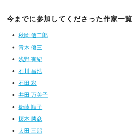
今までに参加してくださった作家一覧
秋岡 信二郎
青木 優三
浅野 有紀
石川 昌浩
石田 彩
井田 万美子
衛藤 順子
榎本 勝彦
太田 三郎