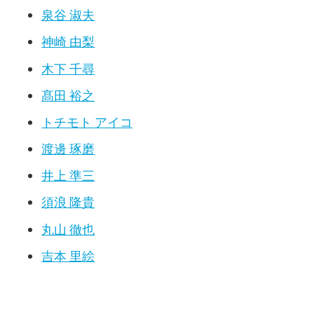
泉谷 淑夫
神崎 由梨
木下 千尋
髙田 裕之
トチモト アイコ
渡邊 琢磨
井上 準三
須浪 隆貴
丸山 徹也
吉本 里絵