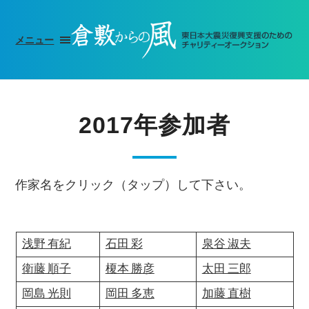
メニュー
2017年参加者
作家名をクリック（タップ）して下さい。
浅野 有紀
石田 彩
泉谷 淑夫
衛藤 順子
榎本 勝彦
太田 三郎
岡島 光則
岡田 多恵
加藤 直樹