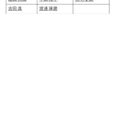
吉田 真
渡邊 琢磨