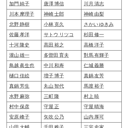
加門 純子
唐澤 博信
川月 清志
川本 摩理子
神崎 士郎
神崎 由梨
北野 静樹
小林 克久
さかい ゆきみ
佐藤 孝洋
サトウ リツコ
杉田 修一
十河 隆史
髙田 裕之
高橋 洋子
瀧山 雄一
多曽田 育夫
對馬 有輝子
鳥越 眞生也
中川 和寿
仁城 義勝
樋口 佳絵
増子 博子
真鍋 友芳
真鍋 芳生
丸山 智代
馬渡 裕子
水野 麻弥
三町 隆
村上 暁
村中 保彦
守屋 正
守屋 晴海
安原 峰子
矢吹 公乃
山内 厚可
山田 大輔
千田 稚子
三宅 史家