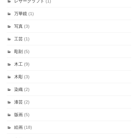
レザークラフト
(1)
万華鏡
(1)
写真
(3)
工芸
(1)
彫刻
(5)
木工
(9)
木彫
(3)
染織
(2)
漆芸
(2)
版画
(5)
絵画
(18)