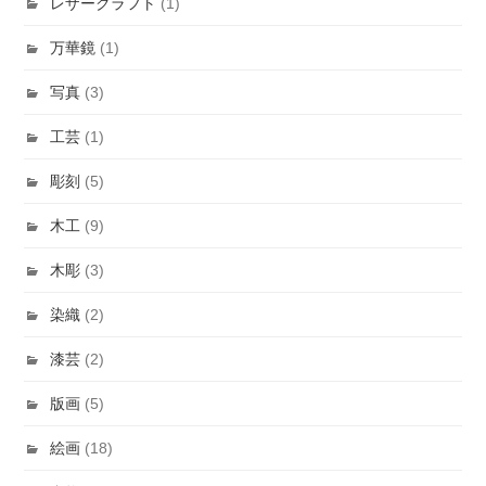
レザークラフト
(1)
万華鏡
(1)
写真
(3)
工芸
(1)
彫刻
(5)
木工
(9)
木彫
(3)
染織
(2)
漆芸
(2)
版画
(5)
絵画
(18)