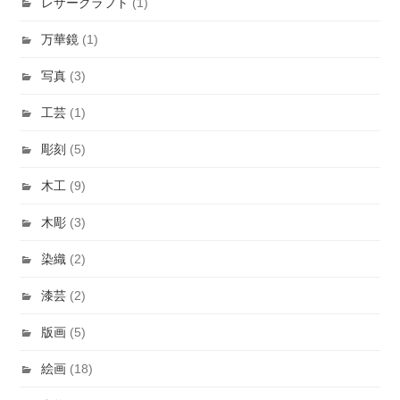
レザークラフト
(1)
万華鏡
(1)
写真
(3)
工芸
(1)
彫刻
(5)
木工
(9)
木彫
(3)
染織
(2)
漆芸
(2)
版画
(5)
絵画
(18)