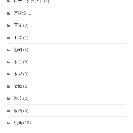
レザークラフト
(1)
万華鏡
(1)
写真
(3)
工芸
(1)
彫刻
(5)
木工
(9)
木彫
(3)
染織
(2)
漆芸
(2)
版画
(5)
絵画
(18)