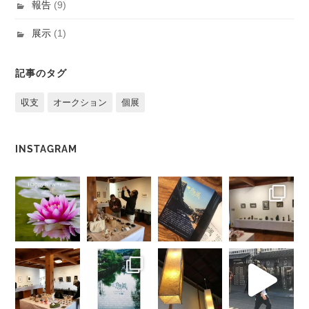
報告
(9)
展示
(1)
記事のタグ
収支
オークション
個展
INSTAGRAM