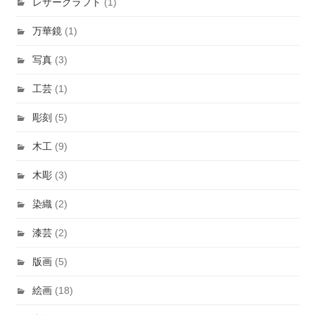
レザークラフト
(1)
万華鏡
(1)
写真
(3)
工芸
(1)
彫刻
(5)
木工
(9)
木彫
(3)
染織
(2)
漆芸
(2)
版画
(5)
絵画
(18)