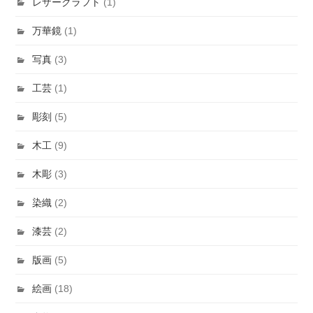
レザークラフト
(1)
万華鏡
(1)
写真
(3)
工芸
(1)
彫刻
(5)
木工
(9)
木彫
(3)
染織
(2)
漆芸
(2)
版画
(5)
絵画
(18)