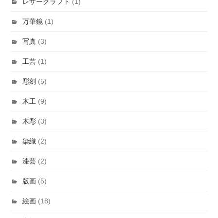
レザークラフト
(1)
万華鏡
(1)
写真
(3)
工芸
(1)
彫刻
(5)
木工
(9)
木彫
(3)
染織
(2)
漆芸
(2)
版画
(5)
絵画
(18)