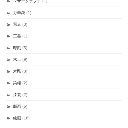
レザークラフト
(1)
万華鏡
(1)
写真
(3)
工芸
(1)
彫刻
(5)
木工
(9)
木彫
(3)
染織
(2)
漆芸
(2)
版画
(5)
絵画
(18)