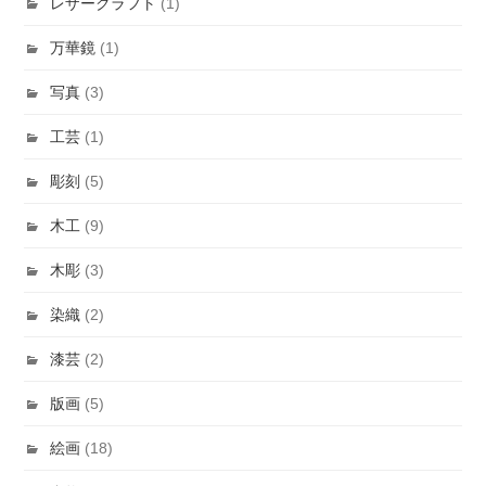
レザークラフト
(1)
万華鏡
(1)
写真
(3)
工芸
(1)
彫刻
(5)
木工
(9)
木彫
(3)
染織
(2)
漆芸
(2)
版画
(5)
絵画
(18)