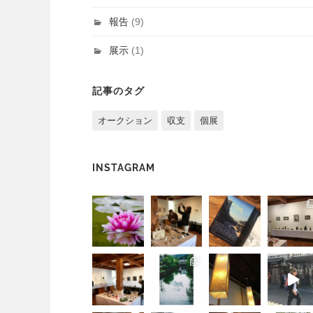
報告
(9)
展示
(1)
記事のタグ
オークション
収支
個展
INSTAGRAM