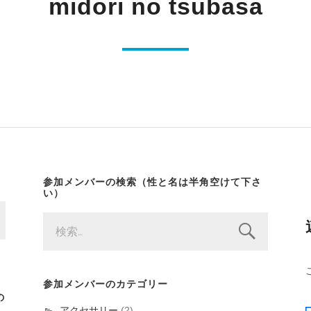
midori no tsubasa
参加メンバーの検索（性と名は半角空けて下さ
い）
検
索:
参加メンバーのカテゴリー
の
アクセサリー
(2)