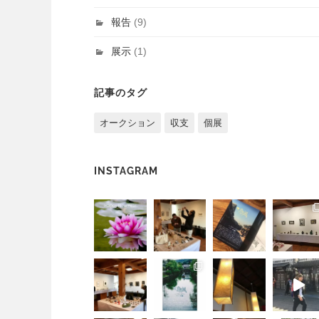
報告
(9)
展示
(1)
記事のタグ
オークション
収支
個展
INSTAGRAM