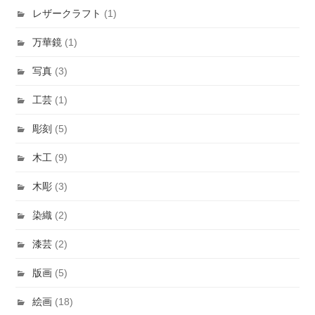
レザークラフト
(1)
万華鏡
(1)
写真
(3)
工芸
(1)
彫刻
(5)
木工
(9)
木彫
(3)
染織
(2)
漆芸
(2)
版画
(5)
絵画
(18)