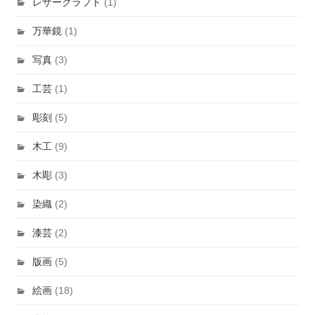
レザークラフト
(1)
万華鏡
(1)
写真
(3)
工芸
(1)
彫刻
(5)
木工
(9)
木彫
(3)
染織
(2)
漆芸
(2)
版画
(5)
絵画
(18)